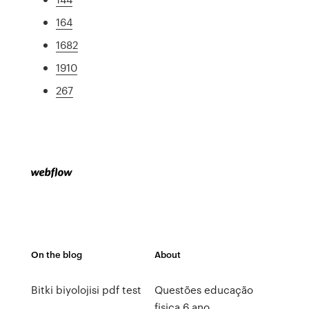
164
1682
1910
267
On the blog
About
Bitki biyolojisi pdf test
Questões educação
fisica 6 ano