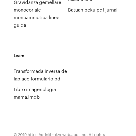
Gravidanza gemellare
monocoriale
Batuan beku pdf jurnal
monoamniotica linee
guida
Learn
Transformada inversa de
laplace formulario pdf
Libro imagenologia
mama.imdb
© 2019 https://cdnlibigkyr.web.app, Inc. All rights