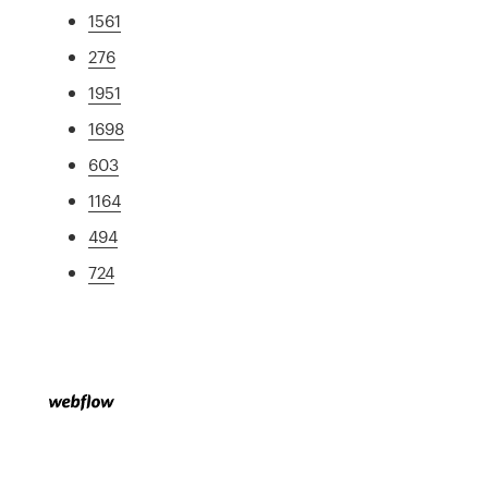
1561
276
1951
1698
603
1164
494
724